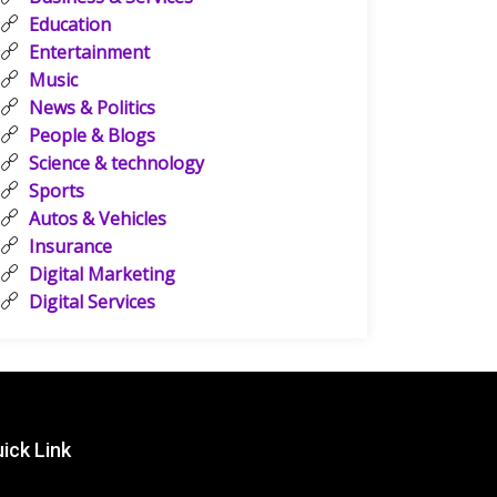
Education
Entertainment
Music
News & Politics
People & Blogs
Science & technology
Sports
Autos & Vehicles
Insurance
Digital Marketing
Digital Services
ick Link