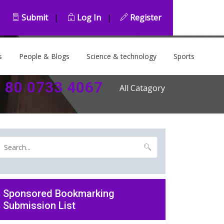
Submit
|
Log In
|
Register
s
People & Blogs
Science & technology
Sports
2 80 0733 4067
All Catagory
Sponsored Bookmarking
Submission List